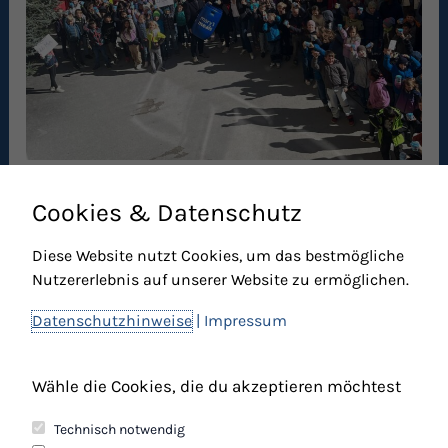
Cookies & Datenschutz
Mehr über Mary’s Meals erfahren Sie unter:
www.marysmeals.de
Diese Website nutzt Cookies, um das bestmögliche
Nutzererlebnis auf unserer Website zu ermöglichen.
Datenschutzhinweise
|
Impressum
ZURÜCK
WEITER
Wähle die Cookies, die du akzeptieren möchtest
Technisch notwendig
Kontakt