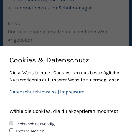
Informationen zum Schulmanager
Links
Und hier interessante Links zu anderen Web-
Angeboten
Cookies & Datenschutz
Links
Markt Mering
Diese Website nutzt Cookies, um das bestmögliche
Schulamt Aichach-Friedberg
Nutzererlebnis auf unserer Website zu ermöglichen.
Datenschutzhinweise
|
Impressum
Wähle die Cookies, die du akzeptieren möchtest
Technisch notwendig
Kontakt
Externe Medien