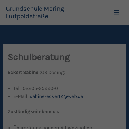
Zum
Grundschule Mering
Inhalt
Luitpoldstraße
springen
Schulberatung
Eckert Sabine
(GS Dasing)
Tel.: 08205-95990-0
E-Mail:
sabine-eckert2@web.de
Zuständigkeitsbereich:
Überprüfung sonderpädagogischen